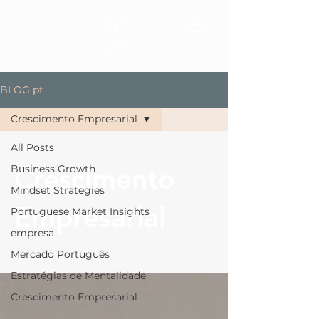
BLOG pt
Crescimento Empresarial
All Posts
Crescimento
Business Growth
Mindset Strategies
Empresarial
Portuguese Market Insights
empresa
Mercado Português
Estratégias de Mentalidade
Crescimento Empresarial